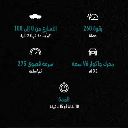
بقوة 260
التسارع من 0 إلى 100
حصاناً
كم/ساعة في 2.8 ثانية
محرك جاكوار V6 سعة
سرعة قصوى 275
3.0 لتر
كم/ساعة
المدة
10 لفات أو 15 دقيقة