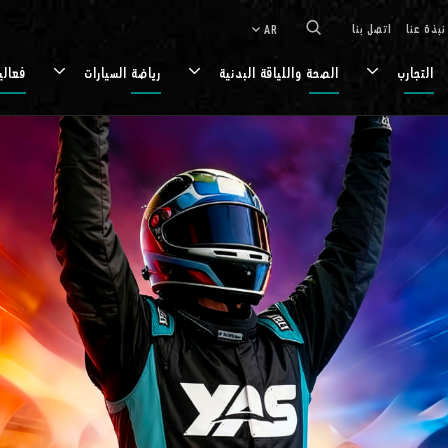
نبذة عنا
اتصل بنا
AR
keyboard_arrow_down
التجارب
الصحة واللياقة البدنية
رياضة السيارات
فعالي