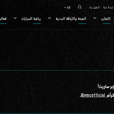
نبذة عنا
اتصل بنا
AR
keyboard_arrow_down
التجارب
الصحة واللياقة البدنية
رياضة السيارات
فعالي
غرام
.
ymcofficial@