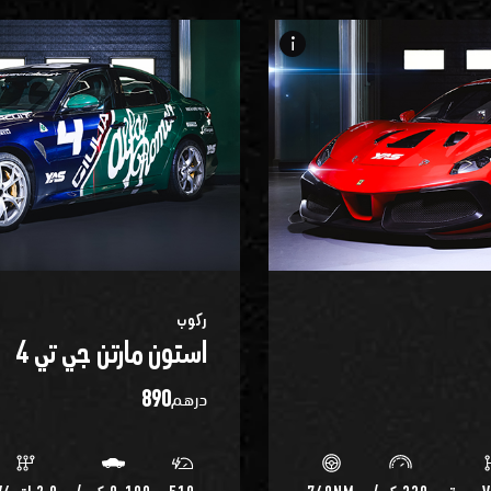
info_i
ركوب
استون مارتن جي تي 4
890
درهم