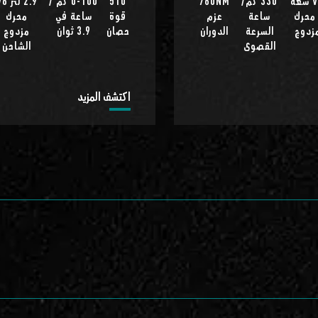
محرك V8 سعة
330 كم/
760NM
510
0-100 كم /
2.9 لتر
تر محرك
ساعة
عزم
قوة
ساعة في
محرك
مزدوج
السرعة
الدوران
حصان
3.9 ثوان
مزدوج
القصوى
الشاحن
اكتشف المزيد