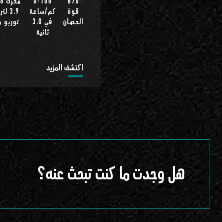
0-100
670
قوة
كم/ساعة
3.9 ل
الحصان
في 3.0
توربو 
ثانية
اكتشف المزيد
هل وجدت ما كنت تبحث عنه؟