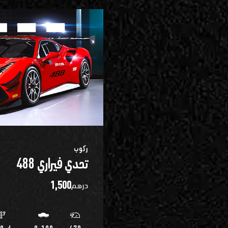
ركوب
تحدي فيراري 488
1,500
درهم