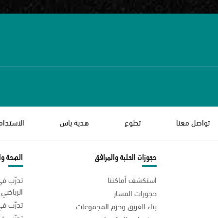
تواصل معنا
تطوع
هدية ياس
الاستدام
حجوزات الحلبة والمرافق
الصحة وال
استكشف أماكننا
تدرّب ف
الرياضي
حجوزات المسار
تدرّب في
بناء الفريق وحزم المجموعات
تدرّبي 