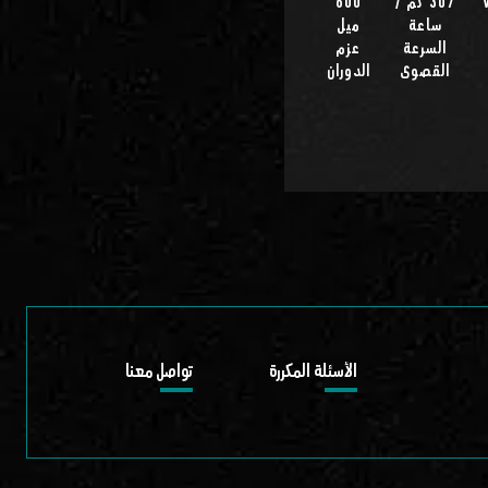
 V6
307 كم /
600
ساعة
ميل
السرعة
عزم
القصوى
الدوران
الأسئلة المكررة
تواصل معنا