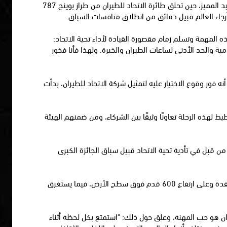
وبالرغم من التحديات التي فرضتها جائحة كوفيد-19 على بطولة العالم للفورمولا1 في هذا العام، تحافظ نسخة السباق الحالي على هذا التقليد المميز، حين تحلق طائرة الاتحاد للطيران من طراز بوينج 787
رجاء العالم قبيل دقائق من انطلاق منافسات السباق.
لمهمة وتسلم زمام مقصورة القيادة لأداء تحية الاتحاد:
 والحد الأدنى لساعات الطيران والخبرة. ولهذا فأنا فخور
فقد تولى مسؤولية التحليق وقيادة طائلات الناقل الرسمي لدولة الإمارات على مدى 15 عامًا، وكشف أنه فور وقوع الاختيار عليه لتمثيل شركة الاتحاد للطيران، بدأت
لهذه الرحلة تعاونًا وثيقًا بين الشركاء، ومن ضمنهم الهيئة
من قبل في تأدية تحية الاتحاد قبيل سباق الجائزة الكبرى
وتؤتي هذه التدريبات الطويلة ثمارها حين يحلق الكابتن التميمي مع فريقه في سماء حلبة مرسى ياس عصر يوم الأحد بسرعة جوية تبلغ 220 عقدة وعلى ارتفاع 600 قدم فوق سطح الأرض، فيما يستغرق
ان هو حب المهنة، وعلق حول ذلك: "استمتع بكل لحظة أثناء