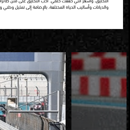
التحليق، وأشعر أنني حققت حلمي. أحب التحليق على متن طائرات 
والديانات وأساليب الحياة المختلفة، بالإضافة إلى تمثيل وطني وت