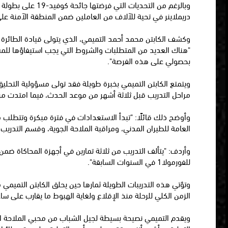
دريملاينر في تحية للآلاف من العاملين ضمن المنطقة الآمنة عل
وكشف الكابتن محمد أحمد التميمي، الذي يتولى قيادة الطائرة
"هناك العديد من المتطلبات والشروط التي يجب استيفاؤها للمشا
بحصولي على هذه الفرصة".
مراحل التدريب قبل ثلاثة أشهر من موعد الحدث، فيما امتدت مرح
وأوضح ذلك قائلًا: "تبدأ الاستعدادات في فترة مبكرة وتتطلب مس
العامة للطيران المدني، ومراقبة الملاحة الجوية، وقسم التدريب
وأردف: "يتألف التدريب من ثلاثة تمارين في أجهزة المحاكاة ضمن أ
للفورمولا1 في السنوات السابقة".
الزمن الكلي للرحلة منذ الإقلاع ولغاية الهبوط ما يقارب على ساعة و15 دق
ويقدم التميمي نصيحة بسيطة لجيل الشباب من محبي الملاحة الجو