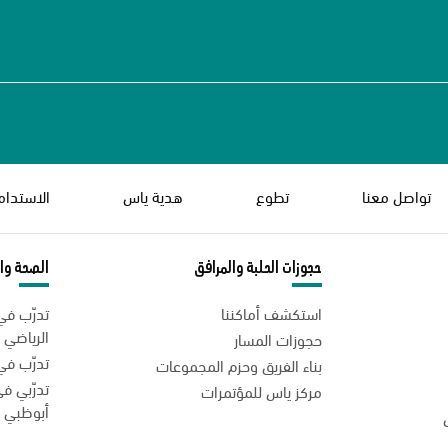
تواصل معنا
تطوع
هدية ياس
الاستدام
حجوزات الحلبة والمرافق
الصحة وال
استكشف أماكننا
تدرّب ف
الرياضي
حجوزات المسار
تدرّب في
بناء الفريق وحزم المجموعات
تدرّبي 
مركز ياس للمؤتمرات
أبوظبي ا