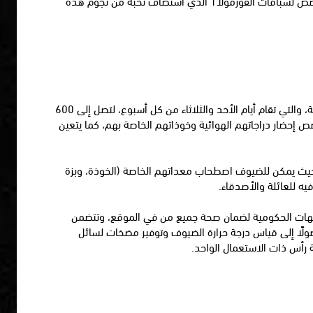
وتفسح هذه الفعالية المميزة المجال للراغبين باختبار إمكاناتهم في القيادة بالانطلاق على متن سياراتهم أو دراجاتهم النارية على المسار المخصص لسباقات الفورمولا1 الذي استضاف نخبة من نجوم هذه
كما عملت حلبة مرسى ياس على زيادة القدرة الاستيعابية لفعاليات تدرب في ياس المخصصة لرياضات المشي والجري وركوب الدراجات الهوائية، والتي تقام أيام الأحد والثلاثاء من كل أسبوع، لتصل إلى 600
لى الراغبين بالانضمام لهذه الحصص إحضار دراجاتهم الهوائية وخوذاتهم الخاصة بهم، كما يتعين
مفضلة مجددًا في ياس كارت زون، حيث يمكن للضيوف اصطحاب معداتهم الخاصة (الخوذة، وبزة
فيه للعائلة والأصدقاء.
وجيهات الحكومية لضمان صحة جميع من في الموقع، وتتضمن
وصولًا إلى قياس درجة حرارة الضيوف وتوفير مضخات لسائل
ة رأس ذات الاستعمال الواحد.