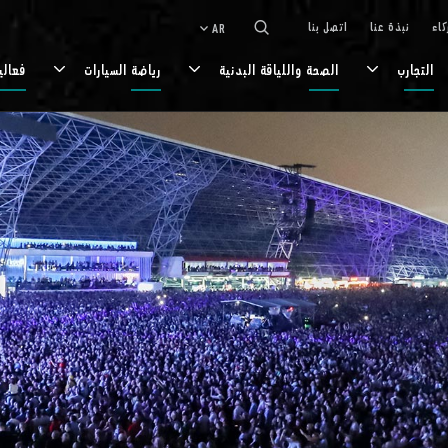
كاء
نبذة عنا
اتصل بنا
AR
keyboard_arrow_down
التجارب
الصحة واللياقة البدنية
رياضة السيارات
فعالي