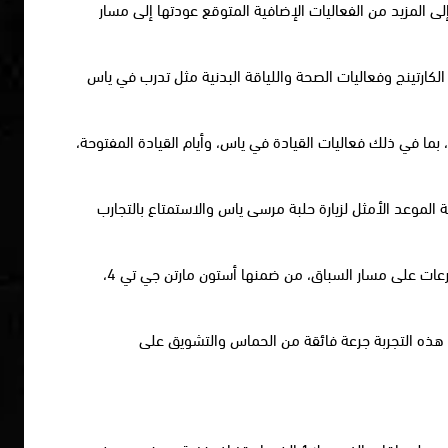
لى المزيد من الفعاليات الإضافية المتوقع عودتها إلى مسار
ارتينج وفعاليات الصحة واللياقة البدنية مثل تدرب في ياس
بما في ذلك فعاليات القيادة في ياس، وأيام القيادة المفتوحة،
لتكون الفترة القادمة الموعد الأمثل لزيارة حلبة مرسى ياس والاستمتاع بالتجارب
وتتيح تجارب القيادة في ياس للرواد فرصة الجلوس وراء مقود مجموعة من الطرازات الأسطورية المميزة بأدائها القوي والانطلاق بأقصى السرعات على مسار السباق، من ضمنها أستون مارتن جي تي 4،
ة فورمولا1 يمكن اختبارها بدون تدريبات مسبقة، وتوفر هذه التجربة جرعة فائقة من الحماس والتشويق على