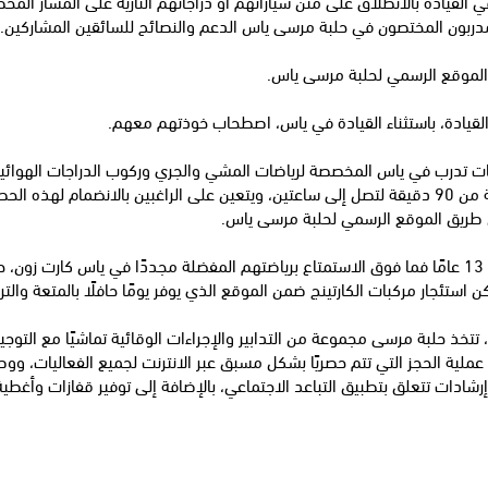
والمدربون المختصون في حلبة مرسى ياس الدعم والنصائح للسائقين المشاركين.
 الموقع الرسمي لحلبة مرسى ياس.
 القيادة، باستثناء القيادة في ياس، اصطحاب خوذتهم معهم.
شخص ابتداءً من يوم الأحد 5 يوليو، فيما تم تمديد فترة كل حصة من 90 دقيقة لتصل إلى ساعتين، ويتعين ع
ن طريق الموقع الرسمي لحلبة مرسى ياس.
وبالإضافة إلى ما سبق، يمكن لهواة الكارتينج ممن تبلغ أعمارهم 13 عامًا فما فوق الاستمتاع برياضتهم ال
 استئجار مركبات الكارتينج ضمن الموقع الذي يوفر يومًا حافلًا بالمتعة والتر
خذ حلبة مرسى مجموعة من التدابير والإجراءات الوقائية تماشيًا مع الت
 عملية الحجز التي تتم حصريًا بشكل مسبق عبر الانترنت لجميع الفعاليات، و
 إرشادات تتعلق بتطبيق التباعد الاجتماعي، بالإضافة إلى توفير قفازات وأغطي