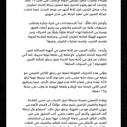
وكشف أنه فور وقوع الاختيار عليه لتمثيل شركة الاتحاد للطيران،
بدأت مراحل التدريب قبل ثلاثة أشهر من موعد الحدث، فيما امتدت
مرحلة التمرين على تنفيذ الرحلة على مدى شهرين.
وأوضح ذلك قائلًا: "تبدأ الاستعدادات في فترة مبكرة وتتطلب
مستويات عالية من التحضير والتعاون بين جميع أعضاء الفريق.
ويستدعي التخطيط لهذه الرحلة تعاونًا وثيقًا بين الشركاء، ومن
ضمنهم الهيئة العامة للطيران المدني، ومراقبة الملاحة الجوية،
وقسم التدريب، وقسم عمليات الطيران، وغيرها".
وأردف: "يتألف التدريب من ثلاثة تمارين في أجهزة المحاكاة ضمن
أكاديمية الاتحاد للطيران، بالإضافة إلى طلعة جوية تدريبية، كما أنني
شاركت من قبل في تأدية تحية الاتحاد قبيل سباق الجائزة الكبرى
للفورمولا1 في السنوات السابقة".
وتؤتي هذه التدريبات الطويلة ثمارها حين يحلق الكابتن التميمي مع
فريقه في سماء حلبة مرسى ياس عصر يوم الأحد بسرعة جوية تبلغ
220 عقدة وعلى ارتفاع 600 قدم فوق سطح الأرض، فيما يستغرق
الزمن الكلي للرحلة منذ الإقلاع ولغاية الهبوط ما يقارب على ساعة
و15 دقيقة.
ويقدم التميمي نصيحة بسيطة لجيل الشباب من محبي الملاحة
الجوية والطيران الراغبين بتتبع خطاه، مؤكدًا أن العنصر الأهم في
مهني الطيران هو حب المهنة، وعلق حول ذلك: "استمتع بكل لحظة
أثناء التحليق، وأشعر أنني حققت حلمي. أحب التحليق على متن
طائرات الناقل الرسمي لدولة الإمارات، فهذا يتيح لي استكشاف
العديد من الأماكن في مختلف أنحاء العالم، والتعرف على اللغات
والثقافات والديانات وأساليب الحياة المختلفة، بالإضافة إلى تمثيل