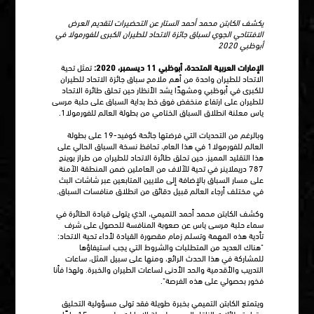
يكشف الكابتن محمد أحمد الستار عن التحضيرات لتقديم العرض
الافتتاحي الجوي لسباق جائزة الاتحاد للطيران الكبرى للفورمولا في
أبوظبي 2020
الإمارات العربية المتحدة، أبوظبي 11 ديسمبر، 2020:
تمثل تحية
الاتحاد للطيران واحدة من أهم ملامح سباق جائزة الاتحاد للطيران
للكبرى في أبوظبي ومشهدًا يشد الأنظار حين تحلق طائرة الاتحاد
للطيران على ارتفاع منخفض فوق خط بداية السباق على حلبة مرسى
ياس معلنة انطلاق السباق الختامي من بطولة العالم للفورمولا1.
وبالرغم من التحديات التي فرضتها جائحة كوفيد-19 على بطولة
العالم للفورمولا1 في هذا العام، تحافظ نسخة السباق الحالي على
هذا التقليد المميز، حين تحلق طائرة الاتحاد للطيران من طراز بوينج
787 دريملاينر في تحية للآلاف من العاملين ضمن المنطقة الآمنة
على مسار السباق بالإضافة إلى ملايين المتابعين عبر شاشات البث
في مختلف أرجاء العالم قبيل دقائق من انطلاق منافسات السباق.
وكشف الكابتن محمد أحمد التميمي، الذي يتولى قيادة الطائرة في
سماء حلبة مرسى ياس عن صعوبة المنافسة للحصول على شرف
تأدية هذه المهمة وتسلم زمام مقصورة القيادة لأداء تحية الاتحاد:
"هناك العديد من المتطلبات والشروط التي يجب استيفاؤها
للمشاركة في هذا الحدث الرائع، ومنها على سبيل المثل، ساعات
التدريب والأقدمية والحد الأدنى لساعات الطيران والخبرة. ولهذا فأنا
فخور بحصولي على هذه الفرصة".
ويتمتع الكابتن التميمي بخبرة طويلة فقد تولى مسؤولية التحليق
وقيادة طائلات الناقل الرسمي لدولة الإمارات على مدى 15 عامًا،