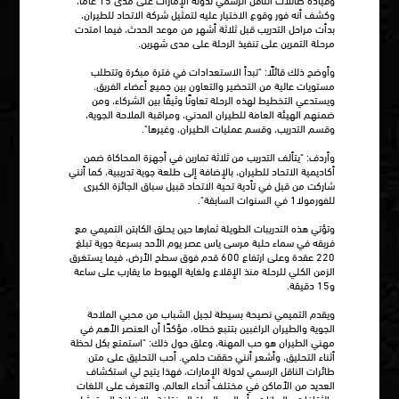
وكشف أنه فور وقوع الاختيار عليه لتمثيل شركة الاتحاد للطيران،
بدأت مراحل التدريب قبل ثلاثة أشهر من موعد الحدث، فيما امتدت
مرحلة التمرين على تنفيذ الرحلة على مدى شهرين.
وأوضح ذلك قائلًا: "تبدأ الاستعدادات في فترة مبكرة وتتطلب
مستويات عالية من التحضير والتعاون بين جميع أعضاء الفريق.
ويستدعي التخطيط لهذه الرحلة تعاونًا وثيقًا بين الشركاء، ومن
ضمنهم الهيئة العامة للطيران المدني، ومراقبة الملاحة الجوية،
وقسم التدريب، وقسم عمليات الطيران، وغيرها".
وأردف: "يتألف التدريب من ثلاثة تمارين في أجهزة المحاكاة ضمن
أكاديمية الاتحاد للطيران، بالإضافة إلى طلعة جوية تدريبية، كما أنني
شاركت من قبل في تأدية تحية الاتحاد قبيل سباق الجائزة الكبرى
للفورمولا1 في السنوات السابقة".
وتؤتي هذه التدريبات الطويلة ثمارها حين يحلق الكابتن التميمي مع
فريقه في سماء حلبة مرسى ياس عصر يوم الأحد بسرعة جوية تبلغ
220 عقدة وعلى ارتفاع 600 قدم فوق سطح الأرض، فيما يستغرق
الزمن الكلي للرحلة منذ الإقلاع ولغاية الهبوط ما يقارب على ساعة
و15 دقيقة.
ويقدم التميمي نصيحة بسيطة لجيل الشباب من محبي الملاحة
الجوية والطيران الراغبين بتتبع خطاه، مؤكدًا أن العنصر الأهم في
مهني الطيران هو حب المهنة، وعلق حول ذلك: "استمتع بكل لحظة
أثناء التحليق، وأشعر أنني حققت حلمي. أحب التحليق على متن
طائرات الناقل الرسمي لدولة الإمارات، فهذا يتيح لي استكشاف
العديد من الأماكن في مختلف أنحاء العالم، والتعرف على اللغات
والثقافات والديانات وأساليب الحياة المختلفة، بالإضافة إلى تمثيل