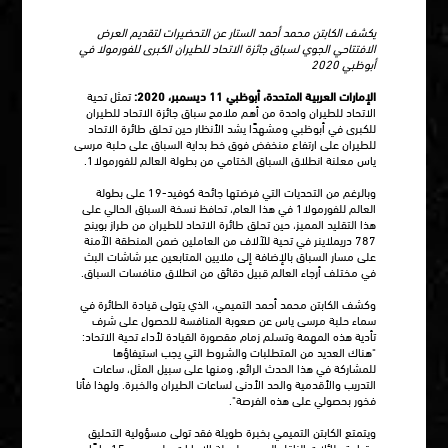
يكشف الكابتن محمد أحمد الستار عن التحضيرات لتقديم العرض
الافتتاحي الجوي لسباق جائزة الاتحاد للطيران الكبرى للفورمولا في
أبوظبي 2020
الإمارات العربية المتحدة، أبوظبي 11 ديسمبر، 2020:
تمثل تحية
الاتحاد للطيران واحدة من أهم ملامح سباق جائزة الاتحاد للطيران
للكبرى في أبوظبي ومشهدًا يشد الأنظار حين تحلق طائرة الاتحاد
للطيران على ارتفاع منخفض فوق خط بداية السباق على حلبة مرسى
ياس معلنة انطلاق السباق الختامي من بطولة العالم للفورمولا1.
وبالرغم من التحديات التي فرضتها جائحة كوفيد-19 على بطولة
العالم للفورمولا1 في هذا العام، تحافظ نسخة السباق الحالي على
هذا التقليد المميز، حين تحلق طائرة الاتحاد للطيران من طراز بوينج
787 دريملاينر في تحية للآلاف من العاملين ضمن المنطقة الآمنة
على مسار السباق بالإضافة إلى ملايين المتابعين عبر شاشات البث
في مختلف أرجاء العالم قبيل دقائق من انطلاق منافسات السباق.
وكشف الكابتن محمد أحمد التميمي، الذي يتولى قيادة الطائرة في
سماء حلبة مرسى ياس عن صعوبة المنافسة للحصول على شرف
تأدية هذه المهمة وتسلم زمام مقصورة القيادة لأداء تحية الاتحاد:
"هناك العديد من المتطلبات والشروط التي يجب استيفاؤها
للمشاركة في هذا الحدث الرائع، ومنها على سبيل المثل، ساعات
التدريب والأقدمية والحد الأدنى لساعات الطيران والخبرة. ولهذا فأنا
فخور بحصولي على هذه الفرصة".
ويتمتع الكابتن التميمي بخبرة طويلة فقد تولى مسؤولية التحليق
وقيادة طائلات الناقل الرسمي لدولة الإمارات على مدى 15 عامًا،