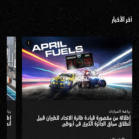
آخر الأخبار
info_i
رياضة السيارات
رياضة ال
إطلالة من مقصورة قيادة طائرة الاتحاد للطيران قبيل
إطلالة
انطلاق سباق الجائزة الكبرى في أبوظبي
انطلاق