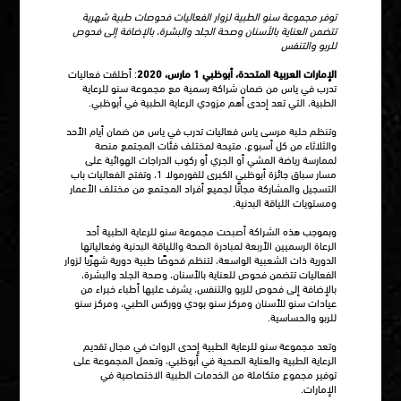
توفر مجموعة سنو الطبية لزوار الفعاليات فحوصات طبية شهرية
تتضمن العناية بالأسنان وصحة الجلد والبشرة، بالإضافة إلى فحوص
للربو والتنفس
الإمارات العربية المتحدة، أبوظبي 1 مارس، 2020
: أطلقت فعاليات
تدرب في ياس من ضمان شراكة رسمية مع مجموعة سنو للرعاية
الطبية، التي تعد إحدى أهم مزودي الرعاية الطبية في أبوظبي.
وتنظم حلبة مرسى ياس فعاليات تدرب في ياس من ضمان أيام الأحد
والثلاثاء من كل أسبوع، متيحة لمختلف فئات المجتمع منصة
لممارسة رياضة المشي أو الجري أو ركوب الدراجات الهوائية على
مسار سباق جائزة أبوظبي الكبرى للفورمولا 1، وتفتح الفعاليات باب
التسجيل والمشاركة مجانًا لجميع أفراد المجتمع من مختلف الأعمار
ومستويات اللياقة البدنية.
وبموجب هذه الشراكة أصبحت مجموعة سنو للرعاية الطبية أحد
الرعاة الرسميين الأربعة لمبادرة الصحة واللياقة البدنية وفعالياتها
الدورية ذات الشعبية الواسعة، لتنظم فحوصًا طبية دورية شهرًيا لزوار
الفعاليات تتضمن فحوص للعناية بالأسنان، وصحة الجلد والبشرة،
بالإضافة إلى فحوص للربو والتنفس، يشرف عليها أطباء خبراء من
عيادات سنو للأسنان ومركز سنو بودي ووركس الطبي، ومركز سنو
للربو والحساسية.
وتعد مجموعة سنو للرعاية الطبية إحدى الروات في مجال تقديم
الرعاية الطبية والعناية الصحية في أبوظبي، وتعمل المجموعة على
توفير مجموع متكاملة من الخدمات الطبية الاختصاصية في
الإمارات.