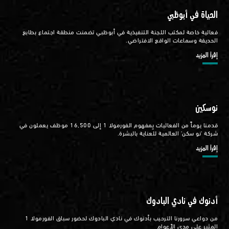
الحياة في أبوظبي
فعالية خاصة لمكتب اللجنة التنفيذية في أبوظبي تضمنت منطقة اجتماع بطابع
الحديقة وسماعات الواقع الافتراضي.
إقرأ المزيد
نوسكين
قدمنا يوماً من الفعاليات بِمفهوم الفورمولا 1 إلى 16,500 موظف يعملون في
شركة 'نو سكن' العالمية للعناية بالبشرة.
إقرأ المزيد
أدنوك في نادي البادوك
من دواعي سرورنا الترحيب بأدنوك في نادي البادوك لحضور سباق الفورمولا 1
المثير على مدى الأعوام