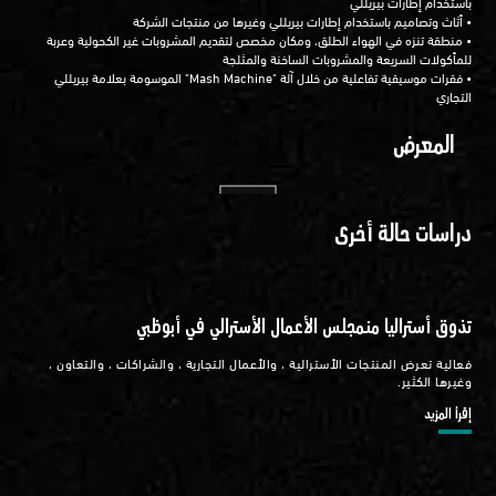
باستخدام إطارات بيريللي
• أثاث وتصاميم باستخدام إطارات بيريللي وغيرها من منتجات الشركة
• منطقة تنزه في الهواء الطلق، ومكان مخصص لتقديم المشروبات غير الكحولية وعربة
للمأكولات السريعة والمشروبات الساخنة والمثلجة
• فقرات موسيقية تفاعلية من خلال آلة "Mash Machine" الموسومة بعلامة بيريللي
التجاري
المعرض
دراسات حالة أخرى
تذوق أستراليا منمجلس الأعمال الأسترالي في أبوظبي
فعالية تعرض المنتجات الأسترالية ، والأعمال التجارية ، والشراكات ، والتعاون ،
وغيرها الكثير.
إقرأ المزيد