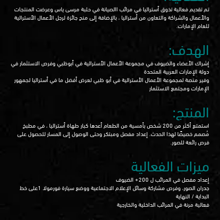
تم تقديم فعالية تذوق أستراليا في مرائب االصيانة في حلبة مرسى ياس وعرضت المنتجات
والأعمال والشراكة والتعاون من أستراليا ، بالإضافة إلى منح جائزة لرجل الأعمال الأسترالية
للعام الإمارات.
الهدف:
إشراك الأعضاء والضيوف في مجموعة الأعمال الأسترالية في أبوظبي وفرص الاستثمار في
دولة الإمارات العربية المتحدة
وفير منصة لمجموعة الأعمال الأسترالية في أبو ظبي لعرض أفضل ما في أستراليا لجمهور
الإمارات ومجتمع الاستثمار
المنتج:
استمتع أكثر من 200 شخص بأمسية من الطعام أعدها كبار طهاة أستراليا ، في مطبخ
مُصمم خصيصًا لهذا الحدث. إعداد مفصل ومبتكر وحتى الوصول إلى المسار للحصول على
فرص رائعة للصور.
ميزات الفعالية
إعداد مفصل في المرائب ل 200+ الضيوف
جدران الصور، وفرص مشاركة وسائل الإعلام الاجتماعية ووضع سيارة فورمولا 1على خط
البداية / النهاية
فعالية مرنة في المرائب الداخلية والخارجية